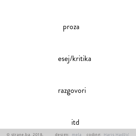
proza
esej/kritika
razgovori
itd
strane.ba, 2018.
design:
mela
coding:
Haris Hadžić
©