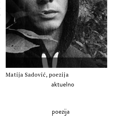
 AUTORA
POEZIJA
Matija Sadović, poezija
aktuelno
poezija