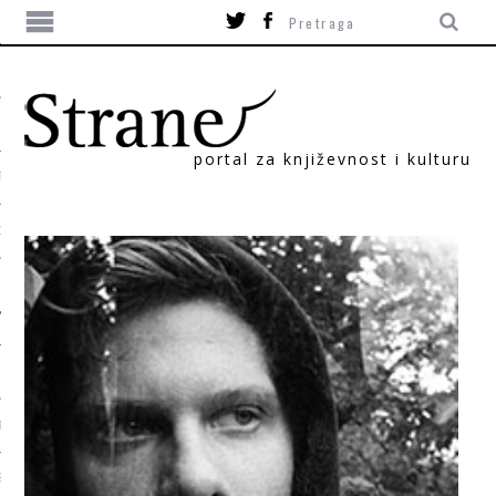
portal za književnost i kulturu
TIKA
ORI
T
SUM