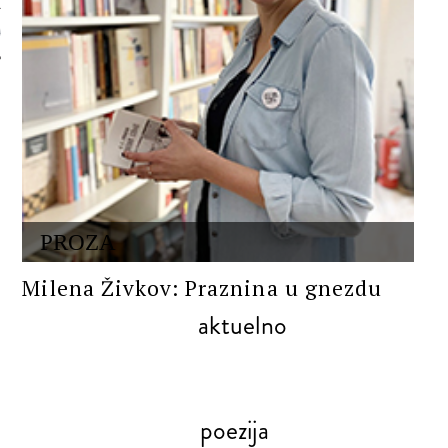
 AUTORA
PROZA
Milena Živkov: Praznina u gnezdu
aktuelno
poezija