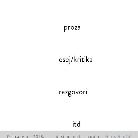
proza
esej/kritika
razgovori
itd
strane.ba, 2018.
design:
mela
coding:
Haris Hadžić
©