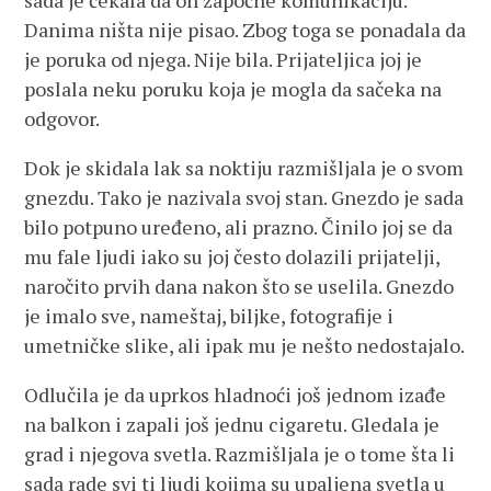
sada je čekala da on započne komunikaciju.
Danima ništa nije pisao. Zbog toga se ponadala da
je poruka od njega. Nije bila. Prijateljica joj je
poslala neku poruku koja je mogla da sačeka na
odgovor.
Dok je skidala lak sa noktiju razmišljala je o svom
gnezdu. Tako je nazivala svoj stan. Gnezdo je sada
bilo potpuno uređeno, ali prazno. Činilo joj se da
mu fale ljudi iako su joj često dolazili prijatelji,
naročito prvih dana nakon što se uselila. Gnezdo
je imalo sve, nameštaj, biljke, fotografije i
umetničke slike, ali ipak mu je nešto nedostajalo.
Odlučila je da uprkos hladnoći još jednom izađe
na balkon i zapali još jednu cigaretu. Gledala je
grad i njegova svetla. Razmišljala je o tome šta li
sada rade svi ti ljudi kojima su upaljena svetla u