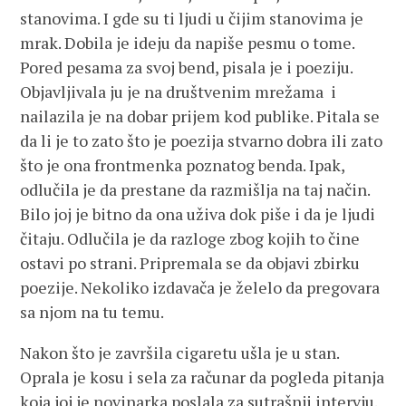
stanovima. I gde su ti ljudi u čijim stanovima je
mrak. Dobila je ideju da napiše pesmu o tome.
Pored pesama za svoj bend, pisala je i poeziju.
Objavljivala ju je na društvenim mrežama i
nailazila je na dobar prijem kod publike. Pitala se
da li je to zato što je poezija stvarno dobra ili zato
što je ona frontmenka poznatog benda. Ipak,
odlučila je da prestane da razmišlja na taj način.
Bilo joj je bitno da ona uživa dok piše i da je ljudi
čitaju. Odlučila je da razloge zbog kojih to čine
ostavi po strani. Pripremala se da objavi zbirku
poezije. Nekoliko izdavača je želelo da pregovara
sa njom na tu temu.
Nakon što je završila cigaretu ušla je u stan.
Oprala je kosu i sela za računar da pogleda pitanja
koja joj je novinarka poslala za sutrašnji intervju.