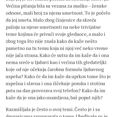
Većina pitanja bila su vezana za muško – ženske
odnose, mali broj za njenu umetnost. To je počelo
da joj smeta. Malo zbog činjenice da skreću
pažnju sa njene umetnosti na neke trivijalne
teme kojima će privući svoje gledaoce, a malo i
zbog toga što nije znala kako da kaže nešto
pametno na tu temu koja ni njoj već neko vreme
nije jača strana. Kako će sutra da im kaže da i ona
nema sreće u ljubavi kao i većina tih gledateljki
koje od nje očekuju čarobnu formulu ljubavnog
uspeha? Kako će da im kaže da uprkos tome što je
uspešna i slavna i ona iščekuje poruku i stotinu
puta na dan proverava svoj telefon? Kako da im
kaže da je ona jako usamljena, baš poput njih?
Razmišljala je često o ovoj temi. Često je i sa
drugaricama razgovarala o tome. Ubeđivale su je