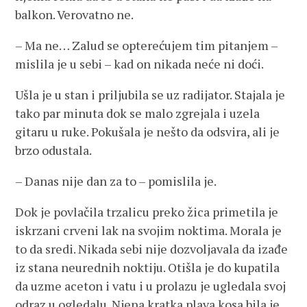
balkon. Verovatno ne.
– Ma ne… Zalud se opterećujem tim pitanjem –
mislila je u sebi – kad on nikada neće ni doći.
Ušla je u stan i priljubila se uz radijator. Stajala je
tako par minuta dok se malo zgrejala i uzela
gitaru u ruke. Pokušala je nešto da odsvira, ali je
brzo odustala.
– Danas nije dan za to – pomislila je.
Dok je povlačila trzalicu preko žica primetila je
iskrzani crveni lak na svojim noktima. Morala je
to da sredi. Nikada sebi nije dozvoljavala da izađe
iz stana neurednih noktiju. Otišla je do kupatila
da uzme aceton i vatu i u prolazu je ugledala svoj
odraz u ogledalu. Njena kratka plava kosa bila je