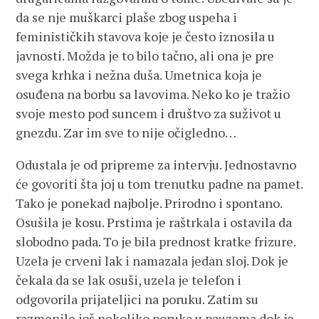
da se nje muškarci plaše zbog uspeha i
feminističkih stavova koje je često iznosila u
javnosti. Možda je to bilo tačno, ali ona je pre
svega krhka i nežna duša. Umetnica koja je
osuđena na borbu sa lavovima. Neko ko je tražio
svoje mesto pod suncem i društvo za suživot u
gnezdu. Zar im sve to nije očigledno…
Odustala je od pripreme za intervju. Jednostavno
će govoriti šta joj u tom trenutku padne na pamet.
Tako je ponekad najbolje. Prirodno i spontano.
Osušila je kosu. Prstima je raštrkala i ostavila da
slobodno pada. To je bila prednost kratke frizure.
Uzela je crveni lak i namazala jedan sloj. Dok je
čekala da se lak osuši, uzela je telefon i
odgovorila prijateljici na poruku. Zatim su
razmenile još nekoliko poruka u pauzama dok je