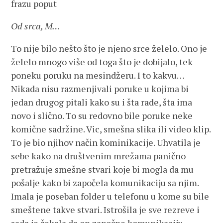
frazu poput
Od srca, M…
To nije bilo nešto što je njeno srce želelo. Ono je
želelo mnogo više od toga što je dobijalo, tek
poneku poruku na mesindžeru. I to kakvu…
Nikada nisu razmenjivali poruke u kojima bi
jedan drugog pitali kako su i šta rade, šta ima
novo i slično. To su redovno bile poruke neke
komične sadržine. Vic, smešna slika ili video klip.
To je bio njihov način kominikacije. Uhvatila je
sebe kako na društvenim mrežama panično
pretražuje smešne stvari koje bi mogla da mu
pošalje kako bi započela komunikaciju sa njim.
Imala je poseban folder u telefonu u kome su bile
smeštene takve stvari. Istrošila je sve rezreve i