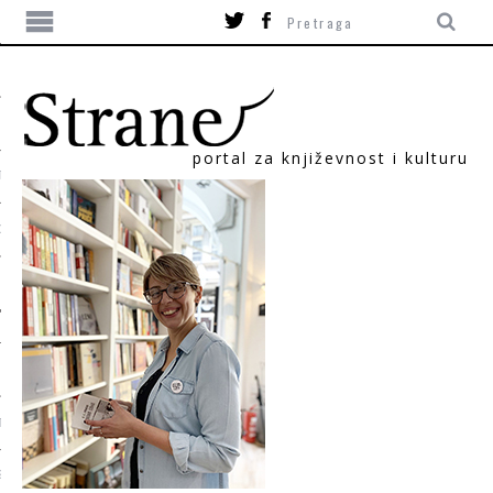
portal za književnost i kulturu
TIKA
ORI
T
SUM