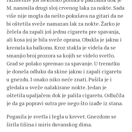
M. nanosila drugi sloj crvenog laka za nokte. Sada
više nije mogla da nešto pokušava na gitari da ne
bi oštetila sveže namazan lak za nokte. Žarko je
želela da zapali još jednu cigaretu pre spavanja,
ali kosa joj je bila sveže oprana. Obukla je jaknu i
krenula ka balkonu. Kroz stakla je videla da se
smanjio broj prozora sa kojih se videlo svetlo.
Grad se polako spremao za spavanje. U trenutku
je donela odluku da skine jaknu i zapali cigaretu
u gnezdu. I onako niko neće znati. Pušila je i
gledala u sveže nalakirane nokte. Jedan je
oštetila upaljačem dok je palila cigaretu. Odlučila
je da ga popravi sutra pre nego što izađe iz stana.
Pogasila je svetla i legla u krevet. Gnezdom se
širila tišina i miris duvanskog dima.