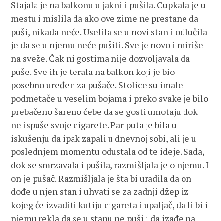
Stajala je na balkonu u jakni i pušila. Cupkala je u
mestu i mislila da ako ove zime ne prestane da
puši, nikada neće. Uselila se u novi stan i odlučila
je da se u njemu neće pušiti. Sve je novo i miriše
na sveže. Čak ni gostima nije dozvoljavala da
puše. Sve ih je terala na balkon koji je bio
posebno uređen za pušače. Stolice su imale
podmetače u veselim bojama i preko svake je bilo
prebačeno šareno ćebe da se gosti umotaju dok
ne ispuše svoje cigarete. Par puta je bila u
iskušenju da ipak zapali u dnevnoj sobi, ali je u
poslednjem momentu odustala od te ideje. Sada,
dok se smrzavala i pušila, razmišljala je o njemu. I
on je pušač. Razmišljala je šta bi uradila da on
dođe u njen stan i uhvati se za zadnji džep iz
kojeg će izvaditi kutiju cigareta i upaljač, da li bi i
njemu rekla da se u stanu ne puši i da izađe na