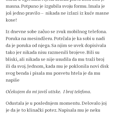
masna. Potpuno je izgubila svoju formu. Imala je
još jedno pravilo – nikada ne izlazi iz kuće masne
kose!
Iz dnevne sobe začuo se zvuk mobilnog telefona.
Poruka na mesindžeru. Potrčala je ka sobi u nadi
da je poruka od njega. Sa njim se uvek dopisivala
tako jer nikada nisu razmenili brojeve. Bili su
bliski, ali nikada se nije usudila da mu traži broj
ili da svoj. Jednom, kada mu je poklonila novi disk
svog benda i pisala mu posvetu htela je da mu
napiše
Očekujem da mi javiš utiske. I broj telefona.
Odustala je u poslednjem momentu. Delovalo joj
je da je to klinački potez. Napisala mu je neku