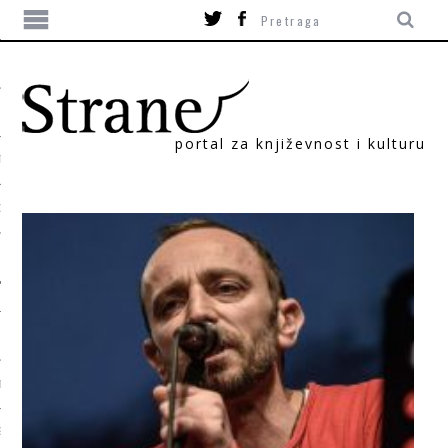
portal za književnost i kulturu
TIKA
ORI
T
SUM