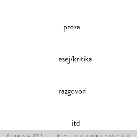
proza
esej/kritika
razgovori
itd
strane.ba, 2018.
design:
mela
coding:
Haris Hadžić
©