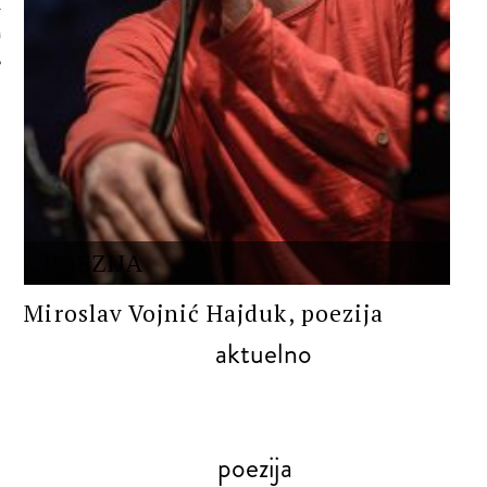
 AUTORA
POEZIJA
Miroslav Vojnić Hajduk, poezija
aktuelno
poezija