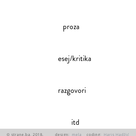
proza
esej/kritika
razgovori
itd
strane.ba, 2018.
design:
mela
coding:
Haris Hadžić
©