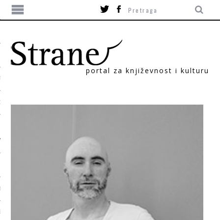
portal za književnost i kulturu
TIKA
ORI
T
SUM