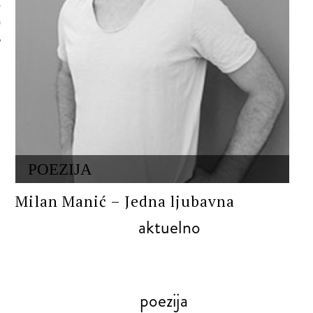
 AUTORA
POEZIJA
Milan Manić – Jedna ljubavna
aktuelno
poezija