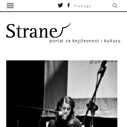
portal za književnost i kulturu
TIKA
ORI
T
SUM