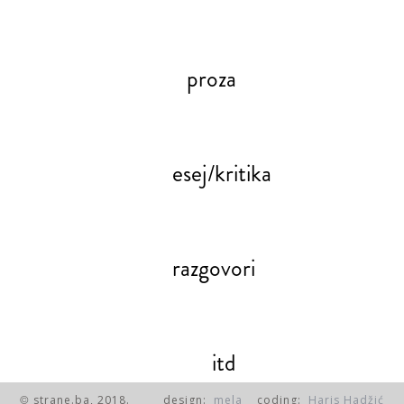
proza
esej/kritika
razgovori
itd
strane.ba, 2018.
design:
mela
coding:
Haris Hadžić
©