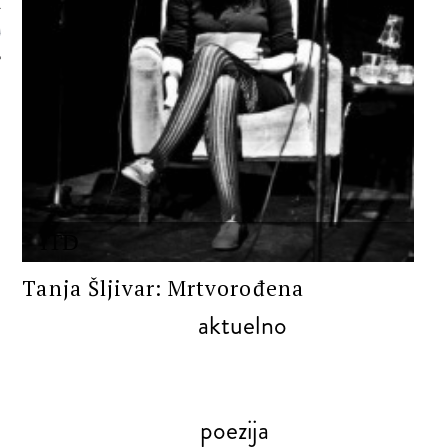
 AUTORA
ITD
Tanja Šljivar: Mrtvorođena
aktuelno
poezija