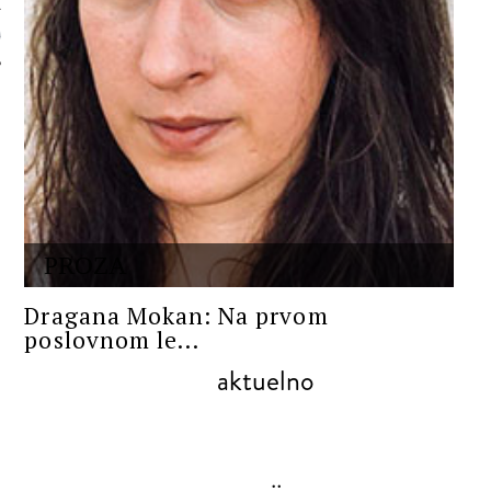
 AUTORA
PROZA
Dragana Mokan: Na prvom
poslovnom le...
aktuelno