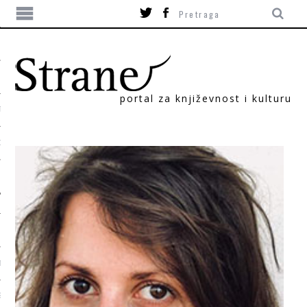
portal za književnost i kulturu
TIKA
ORI
T
SUM