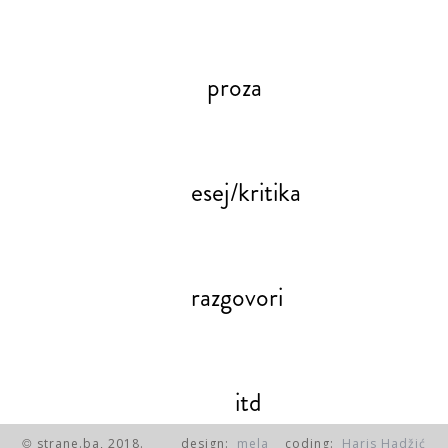
proza
esej/kritika
razgovori
itd
strane.ba, 2018.
design:
mela
coding:
Haris Hadžić
©