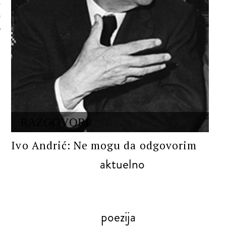
 AUTORA
RAZGOVORI
Ivo Andrić: Ne mogu da odgovorim
aktuelno
poezija