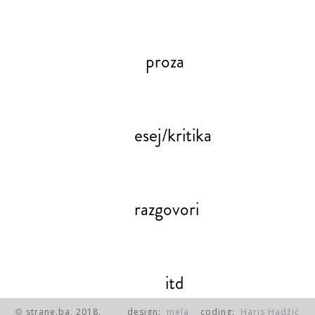
proza
esej/kritika
razgovori
itd
strane.ba, 2018.
design:
mela
coding:
Haris Hadžić
©