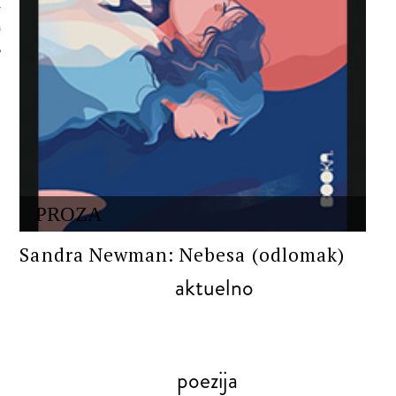
 AUTORA
PROZA
Sandra Newman: Nebesa (odlomak)
aktuelno
poezija