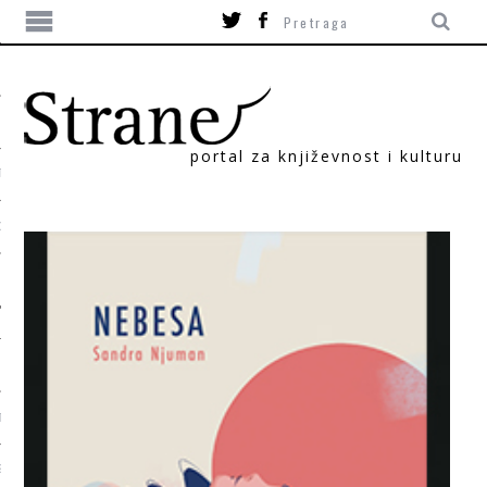
portal za književnost i kulturu
TIKA
ORI
T
SUM