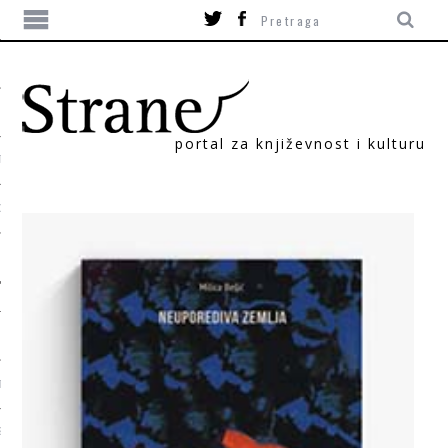
portal za književnost i kulturu
TIKA
ORI
T
SUM