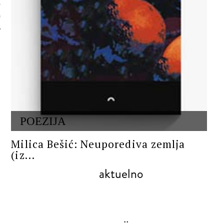
 AUTORA
POEZIJA
Milica Bešić: Neuporediva zemlja
(iz...
aktuelno