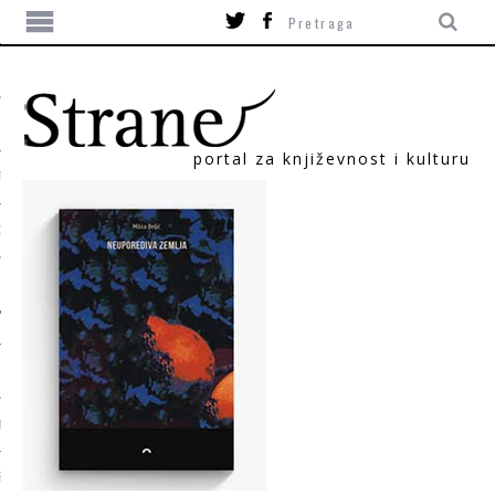
portal za književnost i kulturu
TIKA
ORI
T
SUM