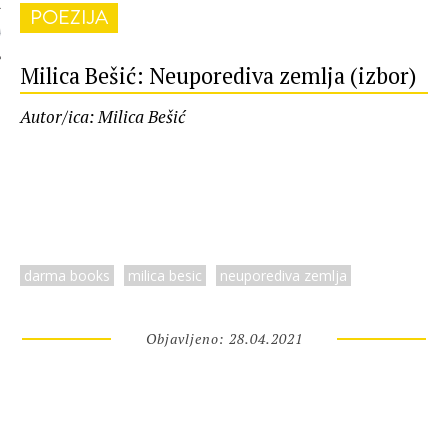
POEZIJA
 AUTORA
Milica Bešić: Neuporediva zemlja (izbor)
Autor/ica: Milica Bešić
darma books
milica besic
neuporediva zemlja
Objavljeno: 28.04.2021