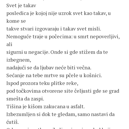
Svet je takav
posledica je kojoj nije uzrok svet kao takav, u
kome se
takve stvari izgovaraju i takav svet misli.
Nemoguće traje u počecima: u smrt nepoverljivi,
ali
sigurni u negacije. Onde si gde stižem da te
izbegnem,
nadajući se da ljubav neće biti večna.
Sećanje na tebe mrtve su pčele u košnici.
Ispod prozora teku plitke reke,
pod točkovima otvorene site čeljusti gde se grad
smešta da zaspi.
Tišina je kišom zakucana u asfalt.
Izbezumljen si dok te gledam, samo nastavi da
ćutiš.