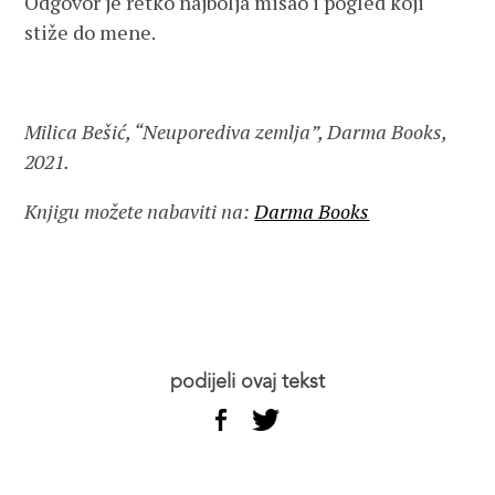
Odgovor je retko najbolja misao i pogled koji
stiže do mene.
Milica Bešić, “Neuporediva zemlja”, Darma Books,
2021.
Knjigu možete nabaviti na:
Darma Books
podijeli ovaj tekst