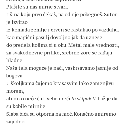
Plašile su nas mirne stvari,
tišina koju prvo čekaš, pa od nje pobegneš. Suton
je izvirao
iz komada zemlje i crven se rastakao po vazduhu,
kao magični pasulj dovoljno jak da uznese
do predela kojima si u oku. Metal male vrednosti,
za svakodnevne prilike, srebrne zore se rađaju
hladne.
Naša tela moguće je naći, vaskrsavamo jasnije od
bogova.
U školjkama čujemo krv sasvim lako zamenjivu
morem,
ali niko neće čuti sebe i reći
to si ipak ti
. Laž je da
su kobile mirnije.
Slaba bića su otporna na moć. Konačno umiremo
zajedno.