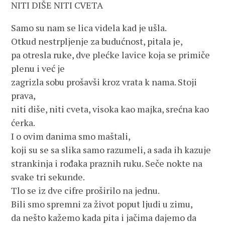
NITI DIŠE NITI CVETA
Samo su nam se lica videla kad je ušla.
Otkud nestrpljenje za budućnost, pitala je,
pa otresla ruke, dve plećke lavice koja se primiče
plenu i već je
zagrizla sobu prošavši kroz vrata k nama. Stoji
prava,
niti diše, niti cveta, visoka kao majka, srećna kao
ćerka.
I o ovim danima smo maštali,
koji su se sa slika samo razumeli, a sada ih kazuje
strankinja i rođaka praznih ruku. Seče nokte na
svake tri sekunde.
Tlo se iz dve cifre proširilo na jednu.
Bili smo spremni za život poput ljudi u zimu,
da nešto kažemo kada pita i jačima dajemo da