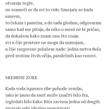
otvaraju tegle,
ne srameći se da svi to vide. Smejaću se kada
umrem,
to čekam i pamtim, a do tada gledam, odgovaram
samo kad me pitaju, da niko o meni ne bi pričao,
da dokažem kako znam ono što znaju
svi u čije prostore ne mogu da sumnjam,
u čije razgovore polažem nade: jedna mrtva duša
pred stotinu živih očiju, paralelnih kao vozovi.
SREBRNE ZORE
Kada voda isparava ribe pohode zemlju,
iako je jasno da smrt može značiti bilo šta,
izgledati bilo kako. Bića zavisna jedna od drugih
stvaraju sebi idealne suprotnosti.