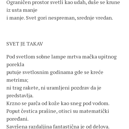
Ograničen prostor svetli kao udah, duše se krune
iz usta manje
i manje. Svet gori nespreman, srednje vredan.
SVET JE TAKAV
Pod svetlom sobne lampe mrtva mačka upitnog
porekla
putuje svetlosnim godinama gde se kreće
metrima;
ni trag rakete, ni uramljeni pozdrav da je
predstavlja.
Krzno se parča od kože kao sneg pod vodom.
Poput čestica prašine, otisci su matematički
poređani.
Savršena razdaljina fantastična je od delova.