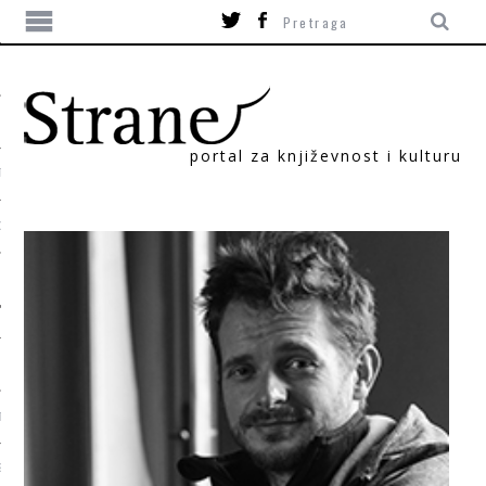
portal za književnost i kulturu
TIKA
ORI
T
SUM