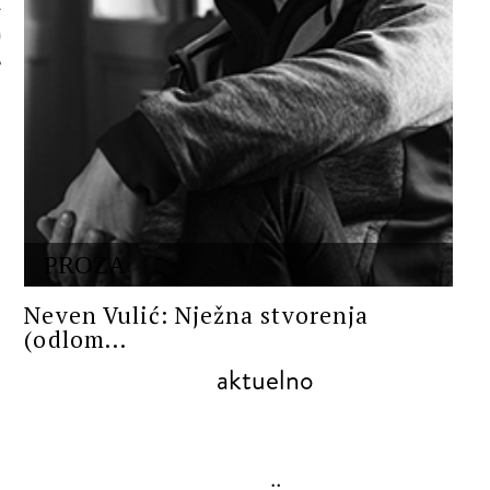
 AUTORA
PROZA
Neven Vulić: Nježna stvorenja
(odlom...
aktuelno