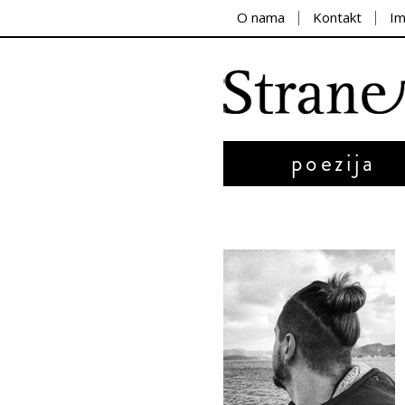
O nama
Kontakt
I
poezija