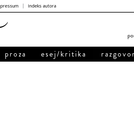
mpressum
Indeks autora
por
proza
esej/kritika
razgovo