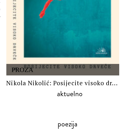
 AUTORA
PROZA
Nikola Nikolić: Posijecite visoko dr...
aktuelno
poezija