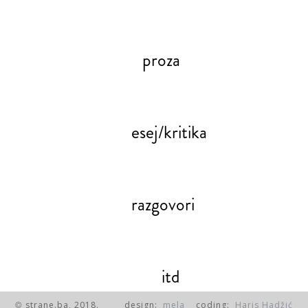
proza
esej/kritika
razgovori
itd
strane.ba, 2018.
design:
mela
coding:
Haris Hadžić
©