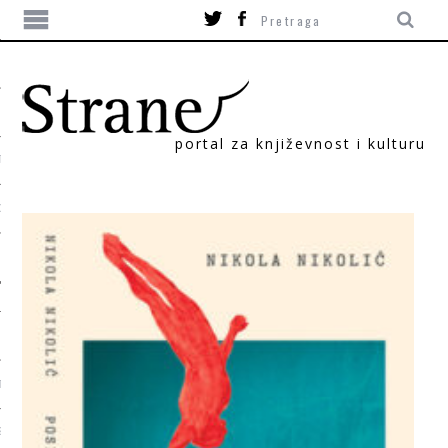
portal za književnost i kulturu
TIKA
ORI
T
SUM