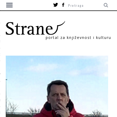
portal za književnost i kulturu
TIKA
ORI
T
SUM