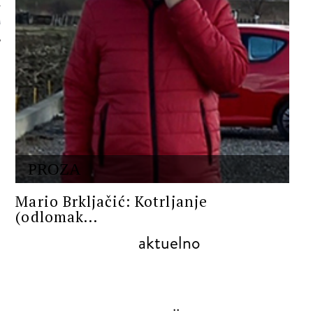
 AUTORA
PROZA
Mario Brkljačić: Kotrljanje
(odlomak...
aktuelno