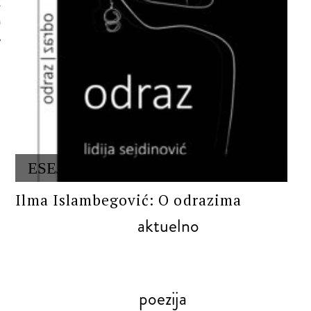
 AUTORA
ESEJ/KRITIKA
Ilma Islambegović: O odrazima
aktuelno
poezija