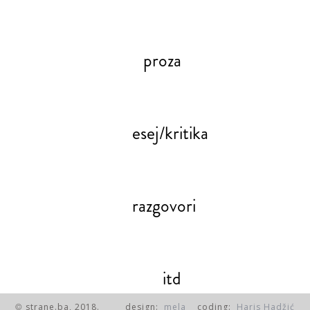
proza
esej/kritika
razgovori
itd
strane.ba, 2018.
design:
mela
coding:
Haris Hadžić
©