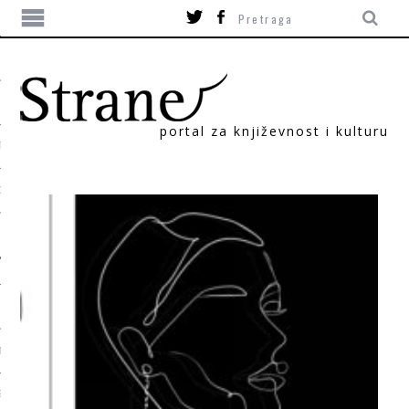
portal za književnost i kulturu
TIKA
ORI
T
SUM