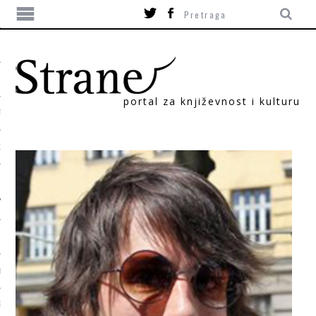
portal za književnost i kulturu
TIKA
ORI
T
SUM