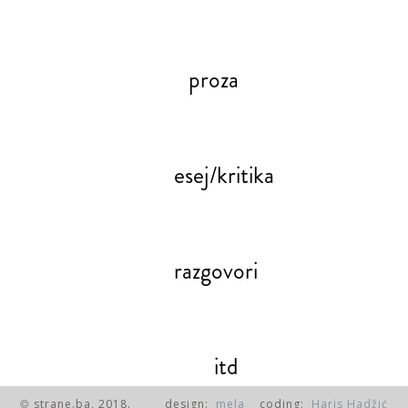
proza
esej/kritika
razgovori
itd
strane.ba, 2018.
design:
mela
coding:
Haris Hadžić
©