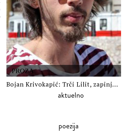
 AUTORA
PROZA
Bojan Krivokapić: Trči Lilit, zapinj...
aktuelno
poezija