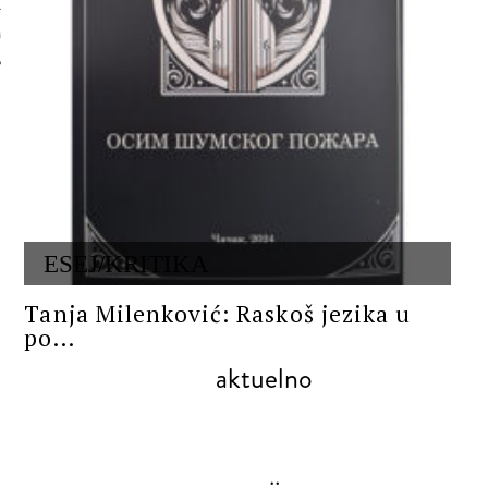
 AUTORA
ESEJ/KRITIKA
Tanja Milenković: Raskoš jezika u
po...
aktuelno