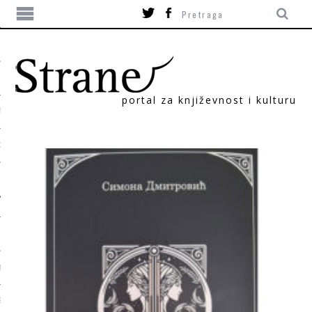
portal za književnost i kulturu
TIKA
ORI
T
SUM