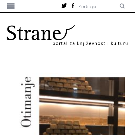
portal za književnost i kulturu
TIKA
ORI
T
SUM