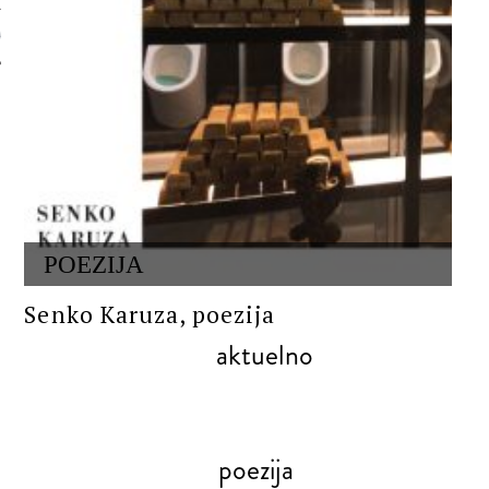
 AUTORA
POEZIJA
Senko Karuza, poezija
aktuelno
poezija