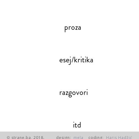
proza
esej/kritika
razgovori
itd
strane.ba, 2018.
design:
mela
coding:
Haris Hadžić
©