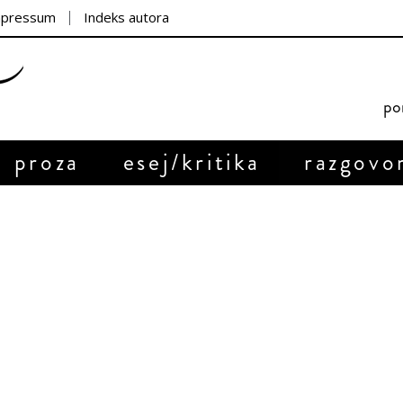
mpressum
Indeks autora
por
proza
esej/kritika
razgovo