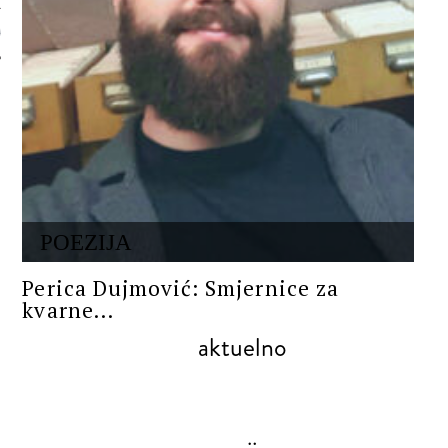
 AUTORA
POEZIJA
Perica Dujmović: Smjernice za
kvarne...
aktuelno