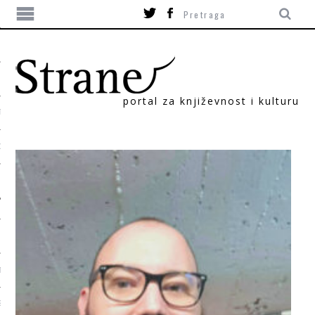
portal za književnost i kulturu
TIKA
ORI
T
SUM