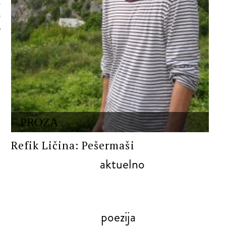
 AUTORA
PROZA
Refik Ličina: Pešermaši
aktuelno
poezija