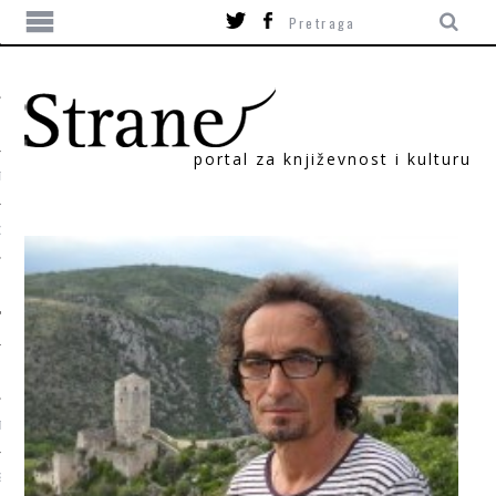
portal za književnost i kulturu
TIKA
ORI
T
SUM