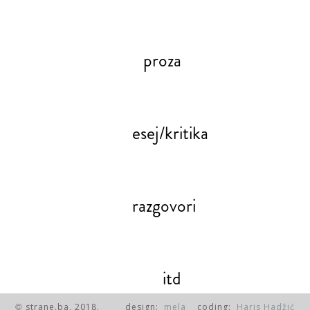
proza
esej/kritika
razgovori
itd
strane.ba, 2018.
design:
mela
coding:
Haris Hadžić
©