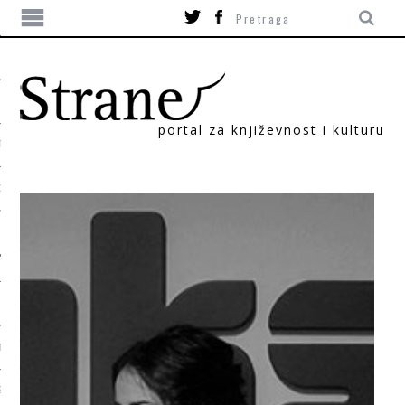
portal za književnost i kulturu
TIKA
ORI
T
SUM