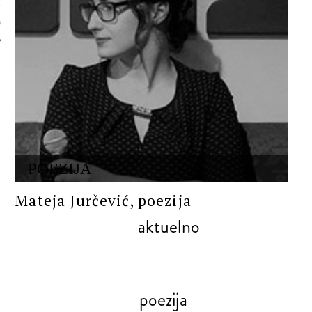
 AUTORA
POEZIJA
Mateja Jurčević, poezija
aktuelno
poezija