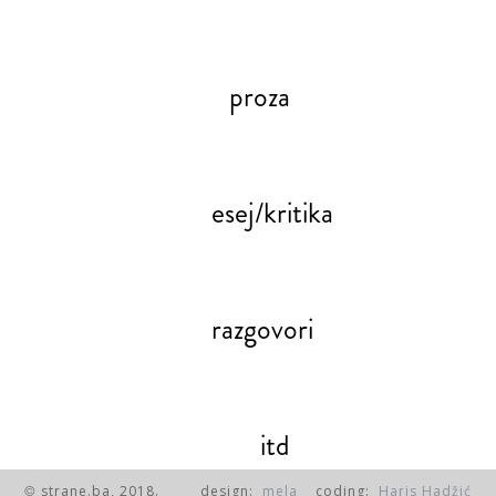
proza
esej/kritika
razgovori
itd
strane.ba, 2018.
design:
mela
coding:
Haris Hadžić
©