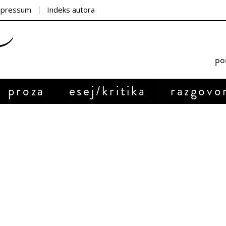
mpressum
Indeks autora
por
proza
esej/kritika
razgovo