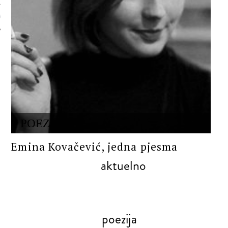
 AUTORA
POEZIJA
Emina Kovačević, jedna pjesma
aktuelno
poezija