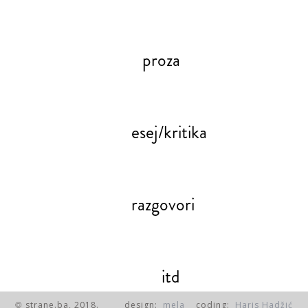
proza
esej/kritika
razgovori
itd
strane.ba, 2018.
design:
mela
coding:
Haris Hadžić
©