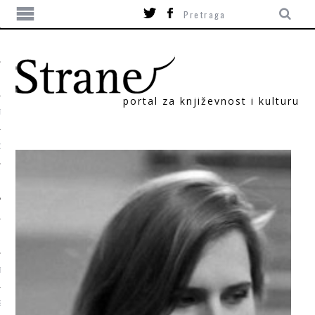
portal za književnost i kulturu
TIKA
ORI
T
SUM