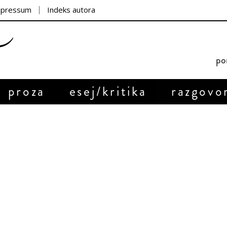
mpressum
Indeks autora
por
proza
esej/kritika
razgovo