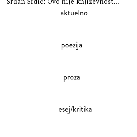
Srđan Srdić: Ovo nije književnost...
aktuelno
poezija
proza
esej/kritika