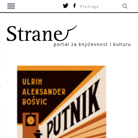
portal za književnost i kulturu
TIKA
ORI
T
SUM