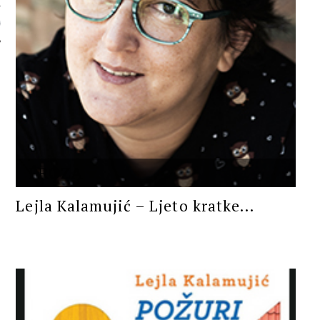
 AUTORA
PROZA
Lejla Kalamujić – Ljeto kratke...