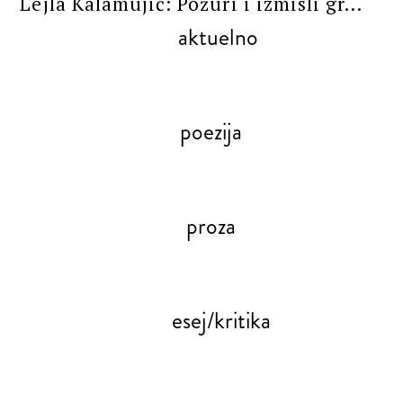
Lejla Kalamujić: Požuri i izmisli gr...
aktuelno
poezija
proza
esej/kritika