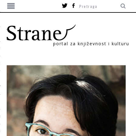
portal za književnost i kulturu
TIKA
ORI
T
SUM