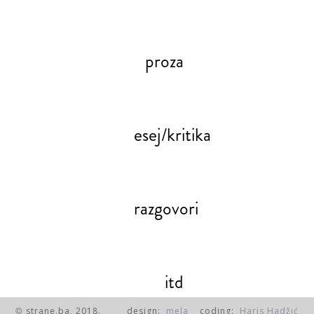
proza
esej/kritika
razgovori
itd
strane.ba, 2018.
design:
mela
coding:
Haris Hadžić
©