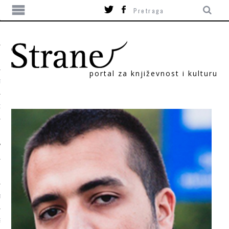
portal za književnost i kulturu
TIKA
ORI
T
SUM