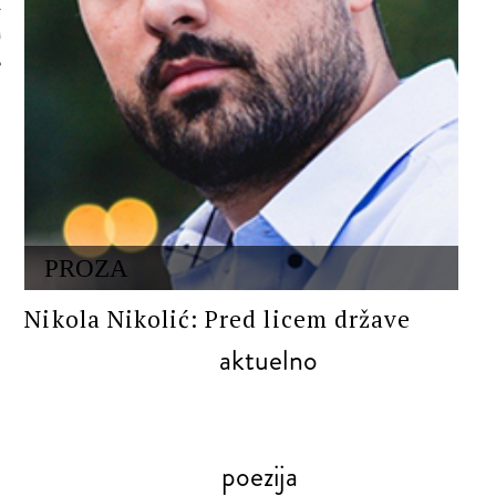
 AUTORA
PROZA
Nikola Nikolić: Pred licem države
aktuelno
poezija