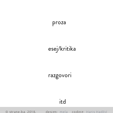
proza
esej/kritika
razgovori
itd
strane.ba, 2018.
design:
mela
coding:
Haris Hadžić
©