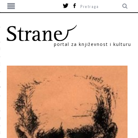
portal za književnost i kulturu
TIKA
ORI
T
SUM