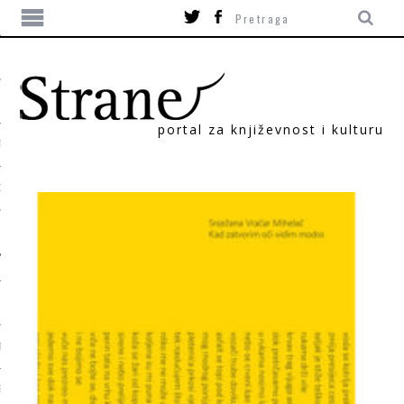
portal za književnost i kulturu
TIKA
ORI
T
SUM