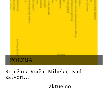
 AUTORA
POEZIJA
Snježana Vračar Mihelač: Kad
zatvori...
aktuelno