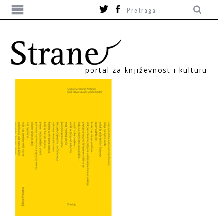
portal za književnost i kulturu
TIKA
ORI
T
SUM