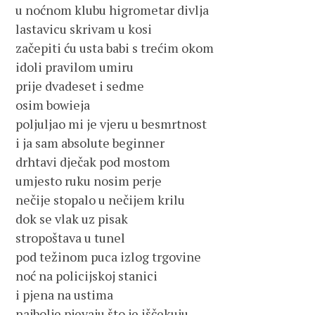
u noćnom klubu higrometar divlja

lastavicu skrivam u kosi

začepiti ću usta babi s trećim okom

idoli pravilom umiru

prije dvadeset i sedme

osim bowieja

poljuljao mi je vjeru u besmrtnost

i ja sam absolute beginner

drhtavi dječak pod mostom

umjesto ruku nosim perje

nečije stopalo u nečijem krilu

dok se vlak uz pisak

stropoštava u tunel

pod težinom puca izlog trgovine

noć na policijskoj stanici

i pjena na ustima

najbolje pjevaju što je iščekuju
