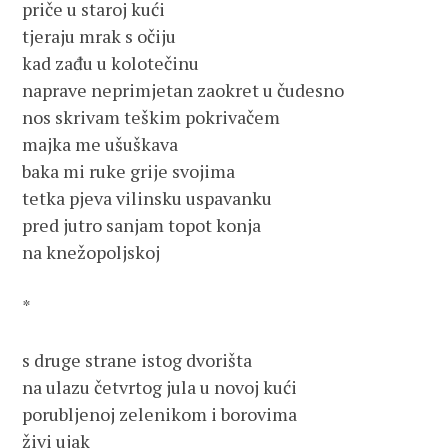
priče u staroj kući

tjeraju mrak s očiju

kad zađu u kolotečinu

naprave neprimjetan zaokret u čudesno

nos skrivam teškim pokrivačem

majka me ušuškava

baka mi ruke grije svojima

tetka pjeva vilinsku uspavanku

pred jutro sanjam topot konja

na knežopoljskoj

*

s druge strane istog dvorišta

na ulazu četvrtog jula u novoj kući

porubljenoj zelenikom i borovima

živi ujak
