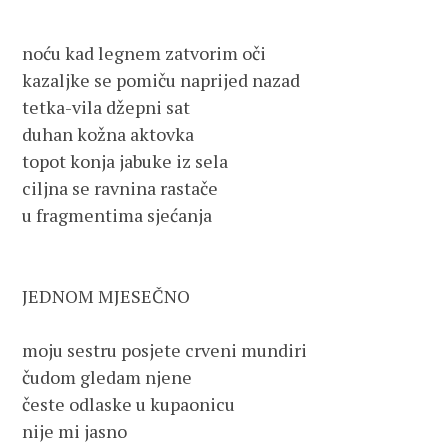
noću kad legnem zatvorim oči

kazaljke se pomiču naprijed nazad

tetka-vila džepni sat

duhan kožna aktovka

topot konja jabuke iz sela

ciljna se ravnina rastače

u fragmentima sjećanja

JEDNOM MJESEČNO

moju sestru posjete crveni mundiri

čudom gledam njene

česte odlaske u kupaonicu

nije mi jasno
