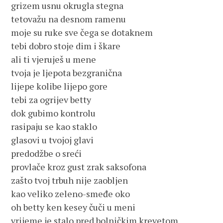
grizem usnu okrugla stegna

tetovažu na desnom ramenu

moje su ruke sve čega se dotaknem

tebi dobro stoje dim i škare

ali ti vjeruješ u mene

tvoja je ljepota bezgranična

lijepe kolibe lijepo gore

tebi za ogrijev betty

dok gubimo kontrolu

rasipaju se kao staklo

glasovi u tvojoj glavi

predodžbe o sreći

provlače kroz gust zrak saksofona

zašto tvoj trbuh nije zaobljen

kao veliko zeleno-smeđe oko

oh betty ken kesey čuči u meni

vrijeme je stalo pred bolničkim krevetom
