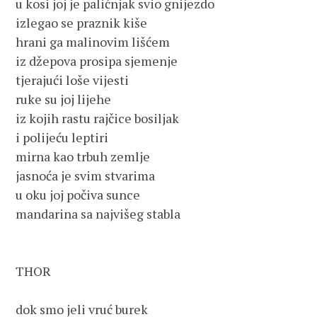
u kosi joj je paličnjak svio gnijezdo

izlegao se praznik kiše

hrani ga malinovim lišćem

iz džepova prosipa sjemenje

tjerajući loše vijesti

ruke su joj lijehe

iz kojih rastu rajčice bosiljak

i polijeću leptiri

mirna kao trbuh zemlje

jasnoća je svim stvarima

u oku joj počiva sunce

mandarina sa najvišeg stabla

THOR

dok smo jeli vruć burek
