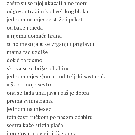
zašto su se njoj ukazali a ne meni

odgovor tražim kod velikog bleka

jednom na mjesec stiže i paket

od bake i djeda

u njemu domaća hrana

suho meso jabuke vrganji i priglavci

mama tad uzdiše

dok čita pismo

skriva suze briše o haljinu

jednom mjesečno je roditeljski sastanak

u školi moje sestre

ona se tada umiljava i baš je dobra

prema svima nama

jednom na mjesec

tata časti ručkom po našem odabiru

sestra kaže stigla plaća

i pregovara o visini džeparca
