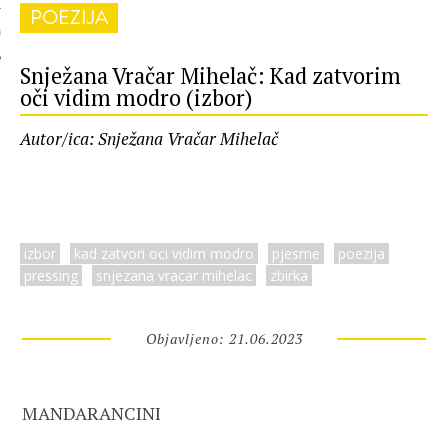
POEZIJA
 AUTORA
Snježana Vračar Mihelač: Kad zatvorim
oči vidim modro (izbor)
Autor/ica: Snježana Vračar Mihelač
izbor
kad zatvori oci vidim modro
pjesme
poezija
pressing
snjezana vracar mihelac
zbirka
Objavljeno: 21.06.2023
MANDARANCINI
