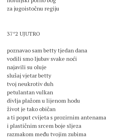
nordijski porno bog

za jugoistočnu regiju

37°2 UJUTRO

poznavao sam betty tjedan dana

vodili smo ljubav svake noći

najavili su oluje

slušaj vjetar betty

tvoj neukrotiv duh

petulantan vulkan

divlja plažom u lijenom hodu

život je tako običan

a ti poput cvijeta s prozirnim antenama

i plastičnim srcem boje sljeza

razmakom među tvojim zubima
