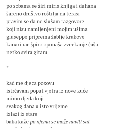
po sobama se širi miris knjiga i duhana

šareno društvo roštilja na terasi

pravim se da ne slušam razgovore

koji nisu namijenjeni mojim ušima

giuseppe priprema žablje krakove

kanarinac špiro oponaša zveckanje čaša

netko svira gitaru

*

kad me djeca pozovu

istrčavam poput vjetra iz nove kuće

mimo djeda koji

svakog dana u isto vrijeme

izlazi iz stare

baka kaže 
po njemu se može naviti sat