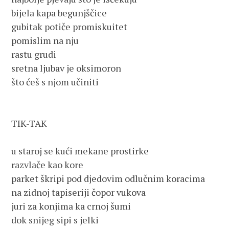
bijela kapa begunjščice

gubitak potiče promiskuitet

pomislim na nju

rastu grudi

sretna ljubav je oksimoron

što ćeš s njom učiniti

TIK-TAK

u staroj se kući mekane prostirke

razvlače kao kore

parket škripi pod djedovim odlučnim koracima

na zidnoj tapiseriji čopor vukova

juri za konjima ka crnoj šumi

dok snijeg sipi s jelki
