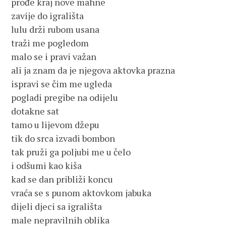
prođe kraj nove mahne

zavije do igrališta

lulu drži rubom usana

traži me pogledom

malo se i pravi važan

ali ja znam da je njegova aktovka prazna

ispravi se čim me ugleda

pogladi pregibe na odijelu

dotakne sat

tamo u lijevom džepu

tik do srca izvadi bombon

tak pruži ga poljubi me u čelo

i odšumi kao kiša

kad se dan približi koncu

vraća se s punom aktovkom jabuka

dijeli djeci sa igrališta

male nepravilnih oblika
