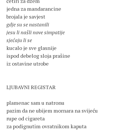
četiri za džem

jedna za mandarancine

gdje su se nastanili

jesu li našli nove simpatije

sjećaju li se
kucalo je sve glasnije

ispod debelog sloja prašine

iz ostavine utrobe

LJUBAVNI REGISTAR

plamenac sam u natronu

pazim da ne ubijem mornara na svijeću

rupe od cigareta

za podignutim ovratnikom kaputa
