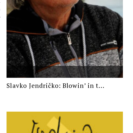
 AUTORA
POEZIJA
Slavko Jendričko: Blowin’ in t...