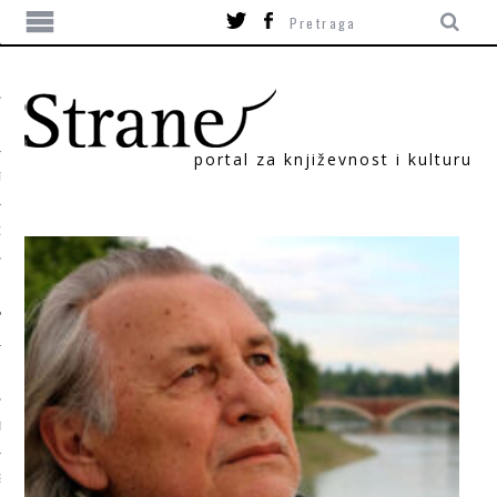
portal za književnost i kulturu
TIKA
ORI
T
SUM