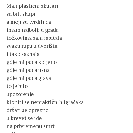
Mali plastični skuteri
su bili skupi
a moji su tvrdili da
imam najbolji u gradu
točkovima sam ispitala
svaku rupu u dvorištu
i tako saznala
gdje mi puca koljeno
gdje mi puca usna
gdje mi puca glava
to je bilo
upozorenje
kloniti se nepraktičnih igračaka
držati se oprezno
u krevet se ide
na privremenu smrt