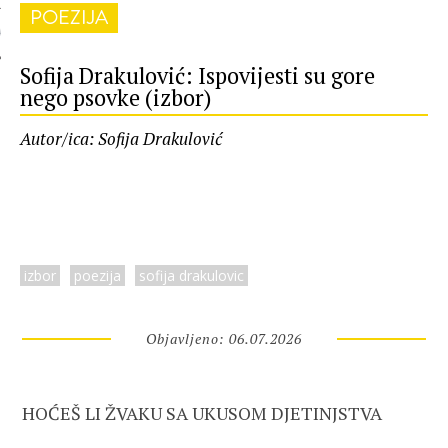
POEZIJA
 AUTORA
Sofija Drakulović: Ispovijesti su gore
nego psovke (izbor)
Autor/ica: Sofija Drakulović
izbor
poezija
sofija drakulovic
Objavljeno: 06.07.2026
HOĆEŠ LI ŽVAKU SA UKUSOM DJETINJSTVA