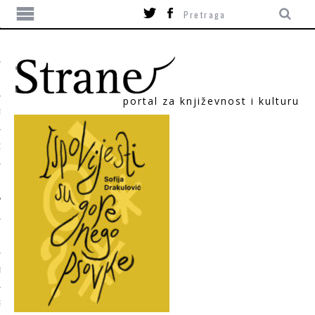
portal za književnost i kulturu
TIKA
ORI
T
SUM