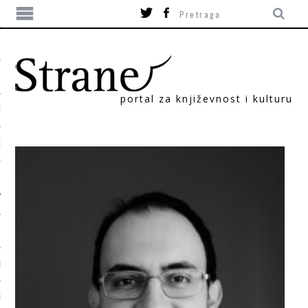
portal za književnost i kulturu
TIKA
ORI
T
SUM