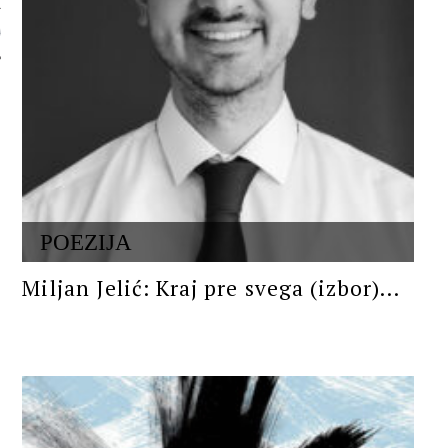
 AUTORA
POEZIJA
Miljan Jelić: Kraj pre svega (izbor)...