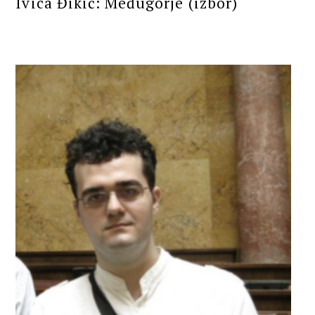
Ivica Đikić: Međugorje (izbor)