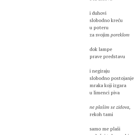
i duhovi 
slobodno kreću
u poteru 
za svojim 
poreklom
dok lampe 
prave predstavu
i negiraju 
slobodno postojanje
mraka koji izgara 
u limenci piva
ne plašim se zidova, 
rekoh tami
samo me plaši