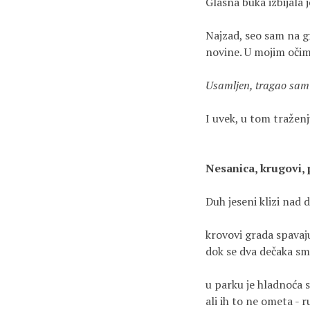
Glasna buka izbijala 
Najzad, seo sam na g
novine. U mojim očima
Usamljen, tragao sam 
I uvek, u tom traženj
Nesanica, krugovi,
Duh jeseni klizi nad
krovovi grada spavaj
dok se dva dečaka sm
u parku je hladnoća 
ali ih to ne ometa - r