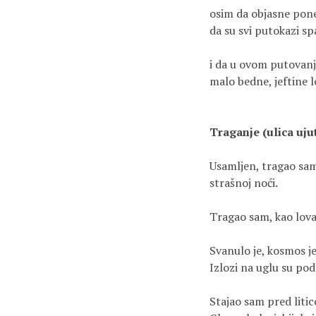
osim da objasne po
da su svi putokazi sp
i da u ovom putovanj
malo bedne, jeftine 
Traganje (ulica uju
Usamljen, tragao sam
strašnoj noći.
Tragao sam, kao lovač
Svanulo je, kosmos je
Izlozi na uglu su pod
Stajao sam pred liti