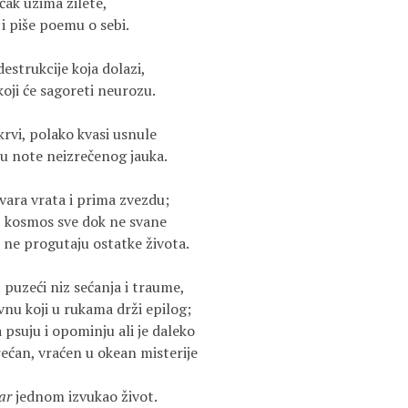
ečak uzima žilete,
, i piše poemu o sebi.
estrukcije koja dolazi,
oji će sagoreti neurozu.
rvi, polako kvasi usnule
 u note neizrečenog jauka.
vara vrata i prima zvezdu;
oz kosmos sve dok ne svane
la ne progutaju ostatke života.
 puzeći niz sećanja i traume,
vnu koji u rukama drži epilog;
 psuju i opominju ali je daleko
rećan, vraćen u okean misterije
ar
 jednom izvukao život.