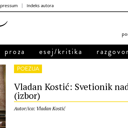
mpressum
Indeks autora
por
proza
esej/kritika
razgovo
POEZIJA
Vladan Kostić: Svetionik nad
(izbor)
Autor/ica: Vladan Kostić