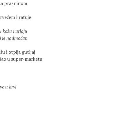
 sa prazninom
drvećem i ratuje
 kožu i urlaju
i je nadmoćan
u i otpija gutljaj
ašao u super-marketu
ve u krvi