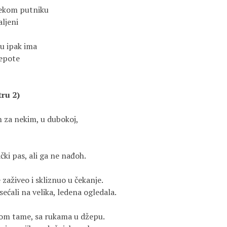
nekom putniku
aljeni
u ipak ima
lepote
tru 2)
 za nekim, u dubokoj, 
ki pas, ali ga ne nađoh.
 zaživeo i skliznuo u čekanje.
sećali na velika, ledena ogledala.
com tame, sa rukama u džepu.