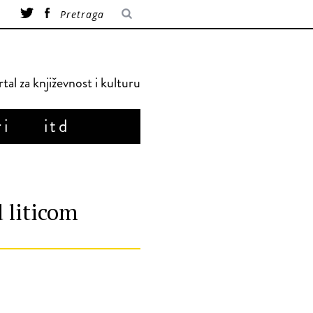
tal za književnost i kulturu
ri
itd
 liticom