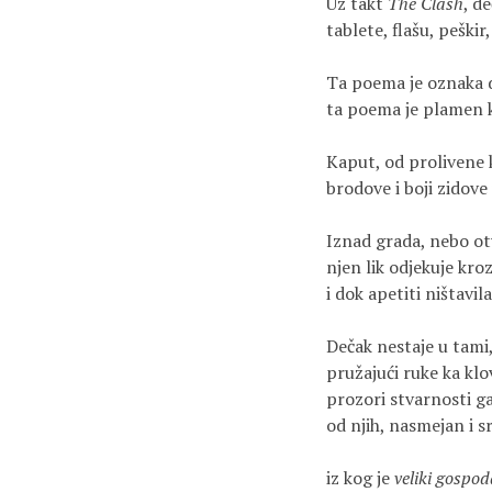
Uz takt 
The Clash
, d
tablete, flašu, peškir
Ta poema je oznaka d
ta poema je plamen k
Kaput, od prolivene k
brodove i boji zidove
Iznad grada, nebo ot
njen lik odjekuje kr
i dok apetiti ništavi
Dečak nestaje u tami,
pružajući ruke ka klo
prozori stvarnosti ga
od njih, nasmejan i s
iz kog je 
veliki gospod