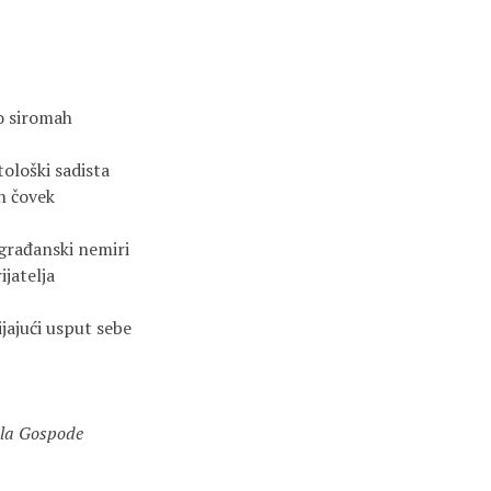
o siromah
tološki sadista
n čovek
građanski nemiri
ijatelja
ijajući usput sebe
ela Gospode