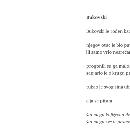
Bukovski
Bukovski je rođen ka
njegov otac je bio pa
ili samo vrlo nesreća
progonili su ga malo
sanjario je o krugu pr
tukao je svog sina ub
a ja se pitam
šta mogu književna d
šta mogu sve te pesme