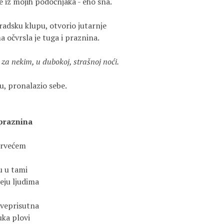
je iz mojih podočnjaka - eho sna.
radsku klupu, otvorio jutarnje
 očvrsla je tuga i praznina.
za nekim, u dubokoj, strašnoj noći.
u, pronalazio sebe.
 praznina
 drvećem
u u tami
eju ljudima
sveprisutna
uka plovi