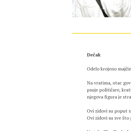
Dečak
Odelo krojeno majči
Na vratima, otac gov
psuje političare, krat
njegova figura je str
Ovi zidovi su poput 
Ovi zidovi su sve što 