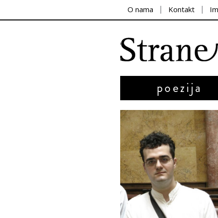
O nama
Kontakt
I
poezija