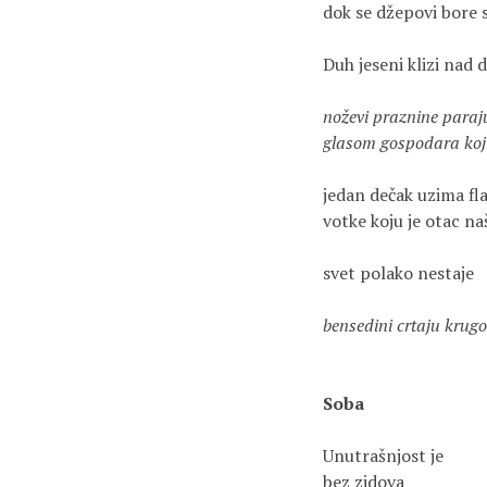
dok se džepovi bore
Duh jeseni klizi nad 
noževi praznine paraju
glasom gospodara koj
jedan dečak uzima flaš
votke koju je otac n
svet polako nestaje
bensedini crtaju krugo
Soba
Unutrašnjost je 
bez zidova