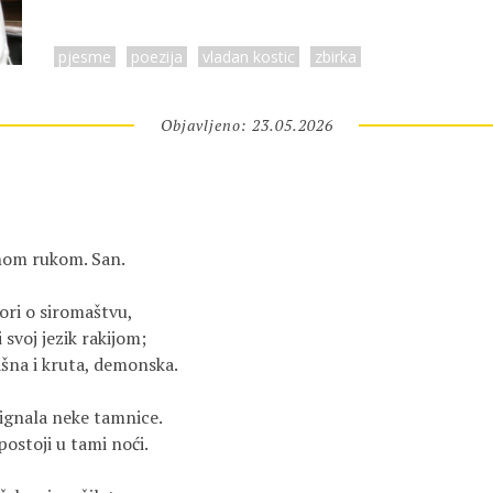
pjesme
poezija
vladan kostic
zbirka
Objavljeno: 23.05.2026
nom rukom. San.
ori o siromaštvu,
i svoj jezik rakijom;
ašna i kruta, demonska.
signala neke tamnice.
postoji u tami noći.