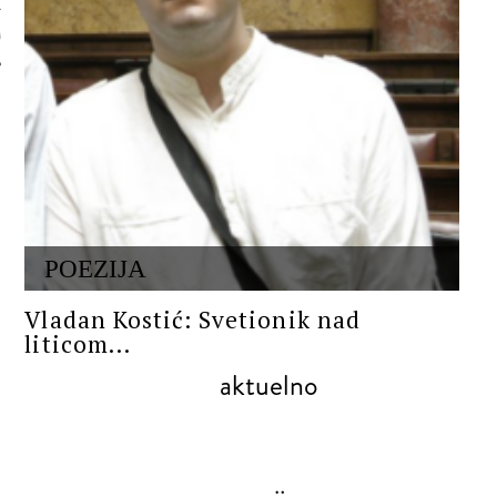
 AUTORA
POEZIJA
Vladan Kostić: Svetionik nad
liticom...
aktuelno