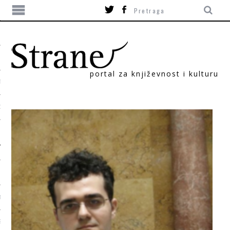
portal za književnost i kulturu
TIKA
ORI
T
SUM