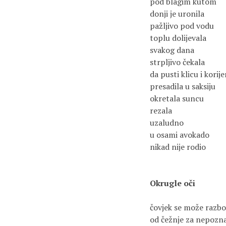
pod blagim kutom
donji je uronila
pažljivo pod vodu
toplu dolijevala
svakog dana
strpljivo čekala
da pusti klicu i korije
presadila u saksiju
okretala suncu
rezala
uzaludno
u osami avokado
nikad nije rodio
Okrugle oči
čovjek se može razbol
od čežnje za nepozn