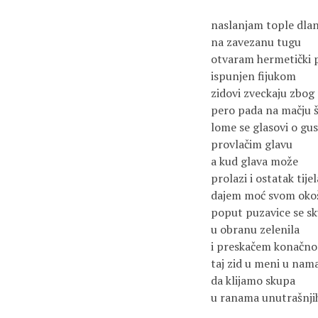
naslanjam tople dla
na zavezanu tugu
otvaram hermetički 
ispunjen fijukom
zidovi zveckaju zbog 
pero pada na mačju 
lome se glasovi o gus
provlačim glavu
a kud glava može
prolazi i ostatak tijel
dajem moć svom okoš
poput puzavice se s
u obranu zelenila
i preskačem konačno
taj zid u meni u nam
da klijamo skupa
u ranama unutrašnji