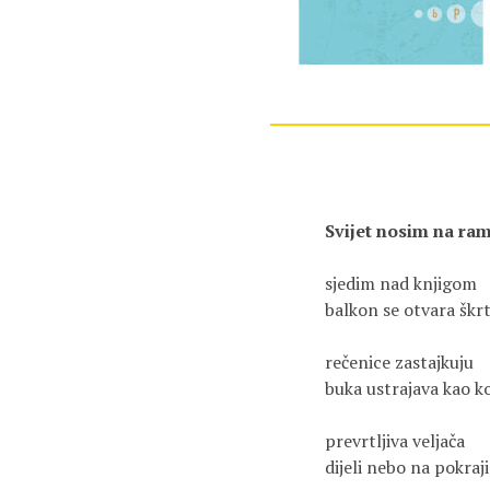
Svijet nosim na ra
sjedim nad knjigom
balkon se otvara šk
rečenice zastajkuju
buka ustrajava kao k
prevrtljiva veljača
dijeli nebo na pokraj