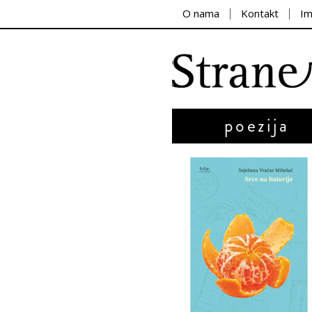
O nama
Kontakt
I
poezija