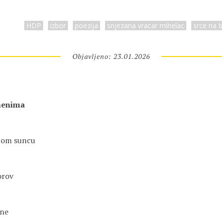
HDP
izbor
poezija
snjezana vracar mihelac
srce na b
Objavljeno: 23.01.2026
menima
rtom suncu
orov
ine