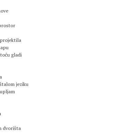
nove
prostor
projektila
šapu
toću gladi
a
talom jeziku
kupljam
a
h dvorišta