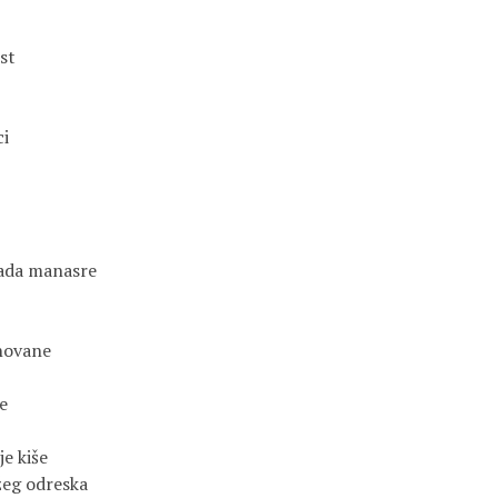
st
ci
ada manasre
novane
e
je kiše
žeg odreska