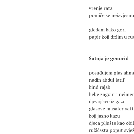
vrenje rata
pomiče se neizvjesno
gledam kako gori
papir koji držim u ru
Šutnja je genocid
posuđujem glas ahm
nadin abdul latif
hind rajab
hebe zagout i neime
djevojčice iz gaze
glasove masafer yatt
koji jasno kažu
djeca pljušte kao obil
ružičasta poput svje