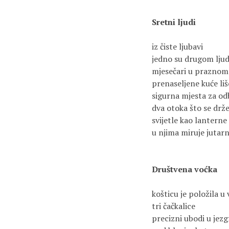
Sretni ljudi
iz čiste ljubavi
jedno su drugom lju
mjesečari u praznom
prenaseljene kuće liš
sigurna mjesta za od
dva otoka što se drž
svijetle kao lanterne
u njima miruje jutar
Društvena voćka
košticu je položila u
tri čačkalice
precizni ubodi u jezg