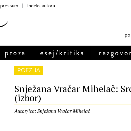
mpressum
Indeks autora
por
proza
esej/kritika
razgovo
POEZIJA
Snježana Vračar Mihelač: Src
(izbor)
Autor/ica: Snježana Vračar Mihelač