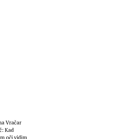
na Vračar
č: Kad
im oči vidim