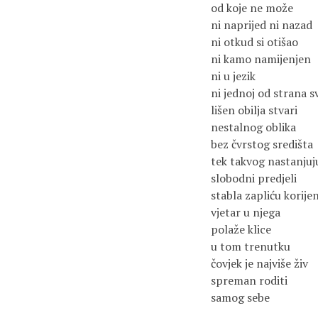
od koje ne može
ni naprijed ni nazad
ni otkud si otišao
ni kamo namijenjen
ni u jezik
ni jednoj od strana sv
lišen obilja stvari
nestalnog oblika
bez čvrstog središta
tek takvog nastanjuj
slobodni predjeli
stabla zapliću korije
vjetar u njega
polaže klice
u tom trenutku
čovjek je najviše živ
spreman roditi
samog sebe