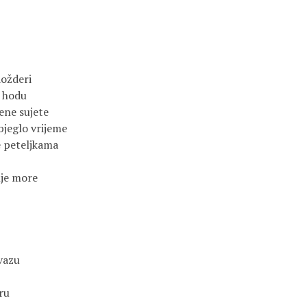
dožderi
 hodu
ene sujete
bjeglo vrijeme
e peteljkama
nje more
 vazu
ru