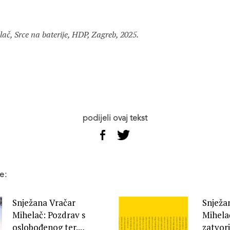
ač, Srce na baterije, HDP, Zagreb, 2025.
podijeli ovaj tekst
e:
Snježana Vračar
Snježa
Mihelač: Pozdrav s
Mihela
oslobođenog ter...,
zatvor