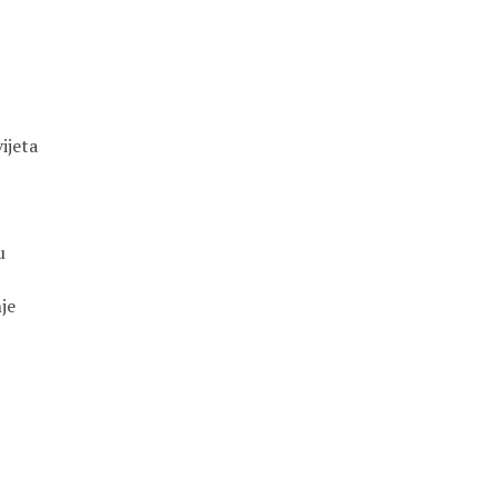
ijeta
u
nje