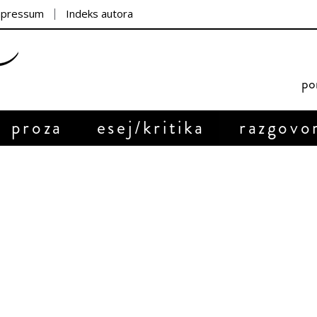
mpressum
Indeks autora
por
proza
esej/kritika
razgovo