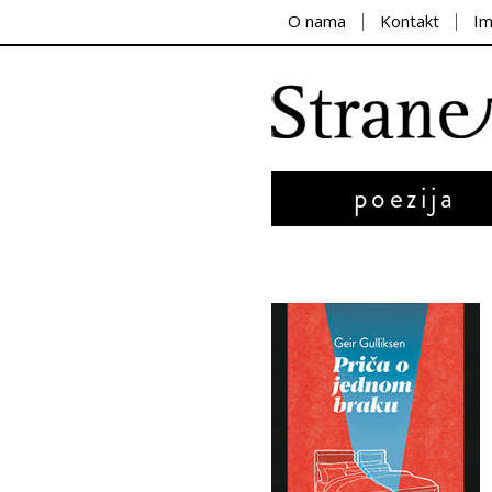
O nama
Kontakt
I
poezija