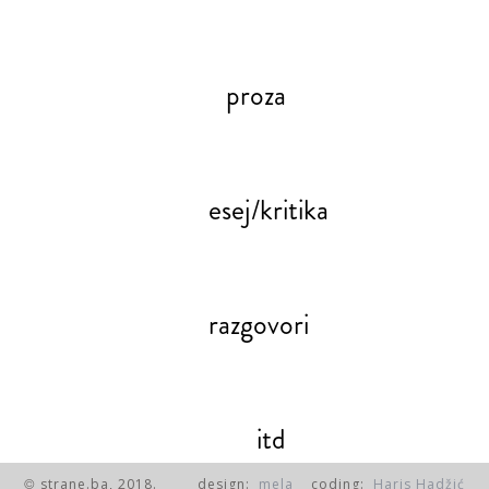
proza
esej/kritika
razgovori
itd
strane.ba, 2018.
design:
mela
coding:
Haris Hadžić
©