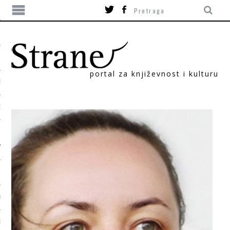
portal za književnost i kulturu
TIKA
ORI
T
SUM