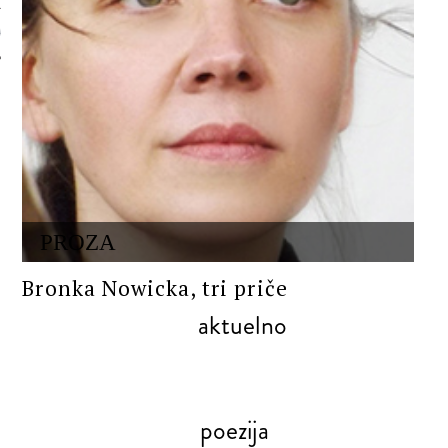
 AUTORA
PROZA
Bronka Nowicka, tri priče
aktuelno
poezija