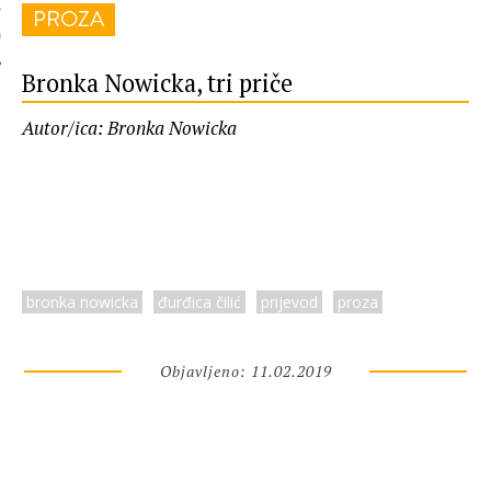
PROZA
 AUTORA
Bronka Nowicka, tri priče
Autor/ica: Bronka Nowicka
bronka nowicka
đurđica čilić
prijevod
proza
Objavljeno: 11.02.2019