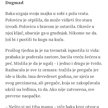
Dugmad
Baka uzgaja svoju majku u sobi s pola vrata.
Polovicu je otpilila, da može vidjeti što stara
izvodi. Polovicu s bravom je ostavila. Okreće u
njoj ključ, ubacuje ga u grudnjak. Nikome ne da.
Još bi i pustili tu kugu na kuću.
Prošlog tjedna ju je na trenutak ispustila iz vida:
prabaka je poderala zastore, bacila vreću šećera u
peć. Mislila je da je ugalj – i jedno i drugo je tvrdo.
Razbacala je sve iz ormara: tražila je pregaču jer
ide u školu. Ima devedeset godina, ne sjeća se
svog prezimena, ali pregače, koja se zakopčavala
ukriž na leđima, to da. Ako nije zatvorena, sve
prevrne naopačke.
– Nešto si mi tiha mama – viče baka kroz otvor u