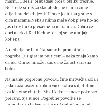
mašnu. U šešir joj ubadaju broš u obliku trešnje.
Ne štede sitniš za sladolede, neka ima čime
ciljati predebeli jezik. U ruke joj tutnu grane s
cica macama. Neka s njima maše dok pjeva ho-ho.
Još i trostruko presavijena maramica. Dobro će
doći u crkvi. Kad klekne, da joj se ne uprljaju
koljena.
A nedjelja ne bi ništa, samo bi promatrala
pogrebe. Dirigira im prutićem – neka znaju kamo
da idu. Oni se množe, kao da je žalost zarazna
bolest.
Najmanju pogrebnu povorku čine mrtvačka kola i
jedan ožalošćeni: kobila vuče kolica s djetetom,
iza ide otac obitelji. Misli kako je snove pokopao
prerano. Sja sunce. Pogrebne povorke se
mimoilaze. Skidaju se šeširi. Ožalošćeni gledaju