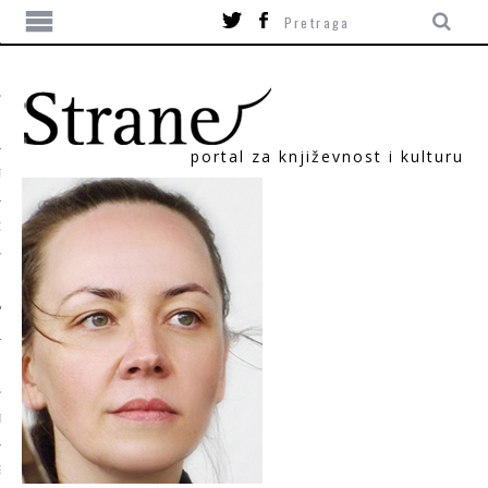
portal za književnost i kulturu
TIKA
ORI
T
SUM