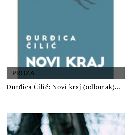
 AUTORA
PROZA
Đurđica Čilić: Novi kraj (odlomak)...