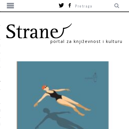
portal za književnost i kulturu
TIKA
ORI
T
SUM