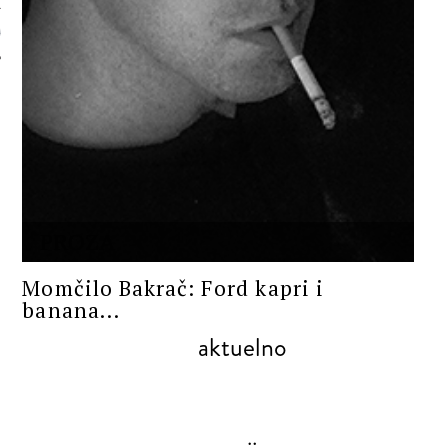
 AUTORA
PROZA
Momčilo Bakrač: Ford kapri i
banana...
aktuelno