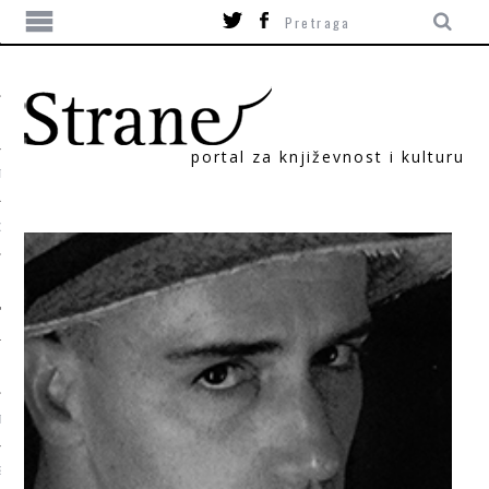
portal za književnost i kulturu
TIKA
ORI
T
SUM