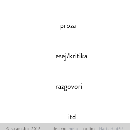
proza
esej/kritika
razgovori
itd
strane.ba, 2018.
design:
mela
coding:
Haris Hadžić
©