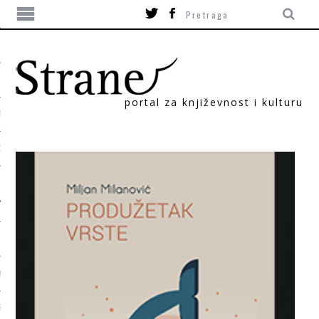
portal za književnost i kulturu
TIKA
ORI
T
SUM