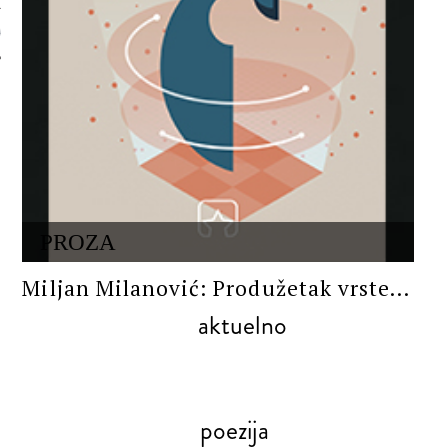
 AUTORA
PROZA
Miljan Milanović: Produžetak vrste...
aktuelno
poezija