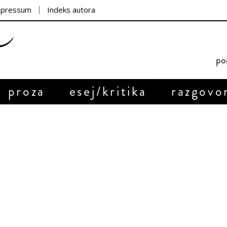
mpressum
Indeks autora
por
proza
esej/kritika
razgovo