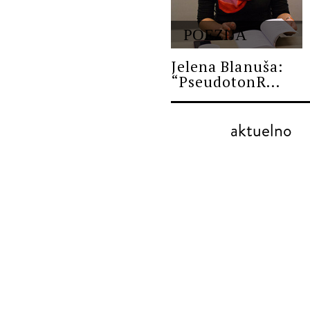
POEZIJA
Jelena Blanuša:
“PseudotonR...
aktuelno