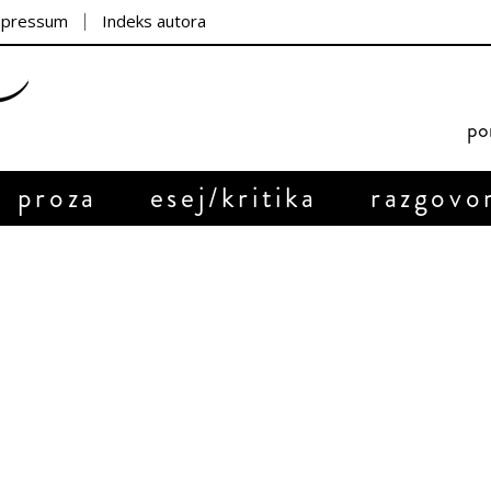
mpressum
Indeks autora
por
proza
esej/kritika
razgovo