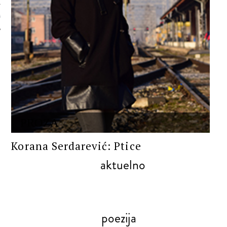
 AUTORA
PROZA
Korana Serdarević: Ptice
aktuelno
poezija