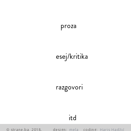
proza
esej/kritika
razgovori
itd
strane.ba, 2018.
design:
mela
coding:
Haris Hadžić
©