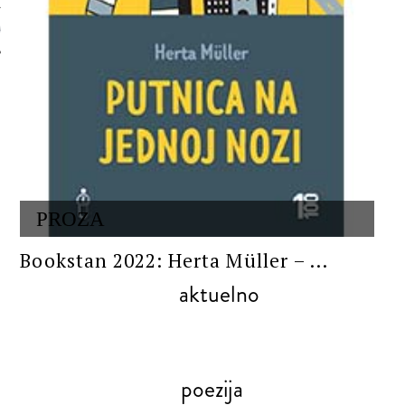
 AUTORA
PROZA
Bookstan 2022: Herta Müller – ...
aktuelno
poezija