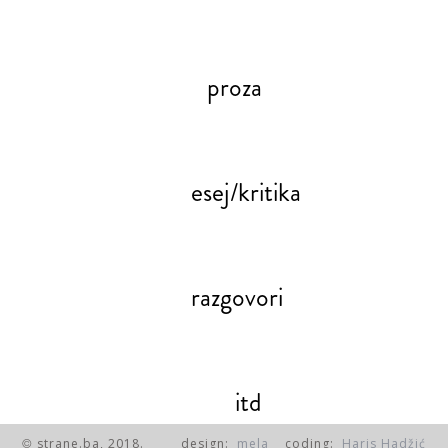
proza
esej/kritika
razgovori
itd
strane.ba, 2018.
design:
mela
coding:
Haris Hadžić
©