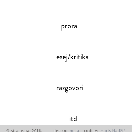
proza
esej/kritika
razgovori
itd
strane.ba, 2018.
design:
mela
coding:
Haris Hadžić
©