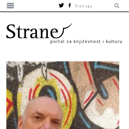
portal za književnost i kulturu
TIKA
ORI
T
SUM