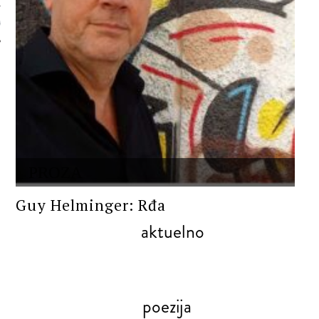
 AUTORA
PROZA
Guy Helminger: Rđa
aktuelno
poezija