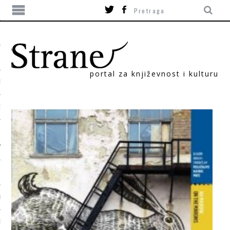
portal za književnost i kulturu
TIKA
ORI
T
SUM