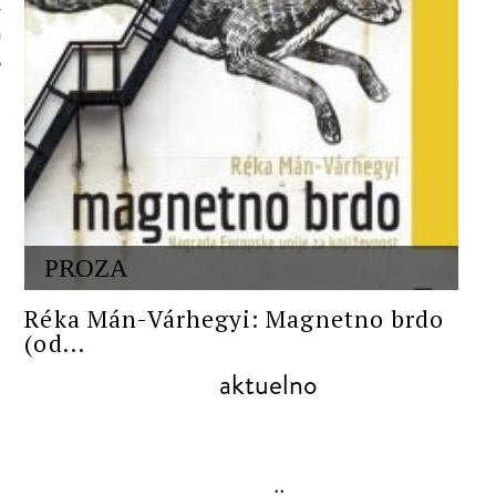
 AUTORA
PROZA
Réka Mán-Várhegyi: Magnetno brdo
(od...
aktuelno